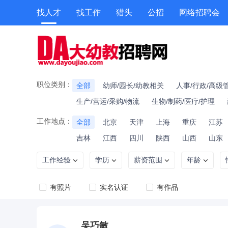
找人才
找工作
猎头
公招
网络招聘会
兼职
测评
按地图搜索
培训
专题招聘
积分商城
校园
职位类别：
全部
幼师/园长/幼教相关
人事/行政/高级
生产/营运/采购/物流
生物/制药/医疗/护理
工作地点：
全部
北京
天津
上海
重庆
江苏
吉林
江西
四川
陕西
山西
山东
工作经验
学历
薪资范围
年龄
有照片
实名认证
有作品
吴巧敏