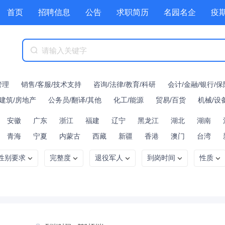
首页
招聘信息
公告
求职简历
名园名企
疫
HR工具箱
公招
公招
技能提升
幼教资讯
职
管理
销售/客服/技术支持
咨询/法律/教育/科研
会计/金融/银行/保
建筑/房地产
公务员/翻译/其他
化工/能源
贸易/百货
机械/设
安徽
广东
浙江
福建
辽宁
黑龙江
湖北
湖南
青海
宁夏
内蒙古
西藏
新疆
香港
澳门
台湾
性别要求
完整度
退役军人
到岗时间
性质