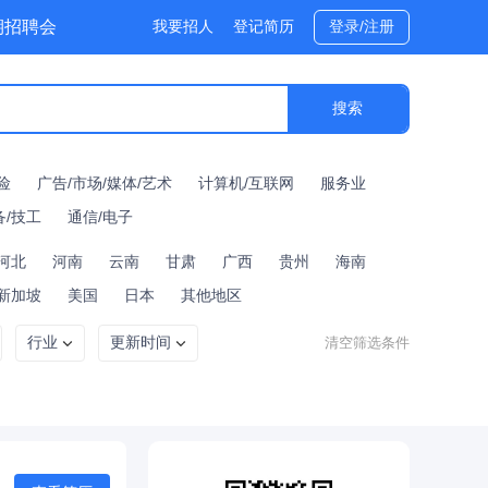
期招聘会
我要招人
登记简历
登录/注册
位专题
险
广告/市场/媒体/艺术
计算机/互联网
服务业
备/技工
通信/电子
河北
河南
云南
甘肃
广西
贵州
海南
新加坡
美国
日本
其他地区
行业
更新时间
清空筛选条件