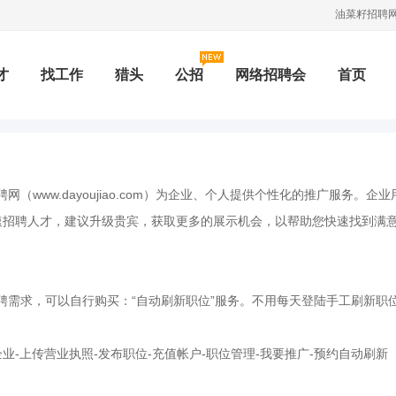
油菜籽招聘网
才
找工作
猎头
公招
网络招聘会
首页
招聘会
兼职
测评
按地图搜索
培训
专题招
网（www.dayoujiao.com）为企业、个人提供个性化的推广服务
速招聘人才，建议升级贵宾，获取更多的展示机会，以帮助您快速找到满
资讯
职位专题
积分商城
校园
聘需求，可以自行购买：“自动刷新职位”服务。不用每天登陆手工刷新职位
。
业-上传营业执照-发布职位-充值帐户-职位管理-我要推广-预约自动刷新