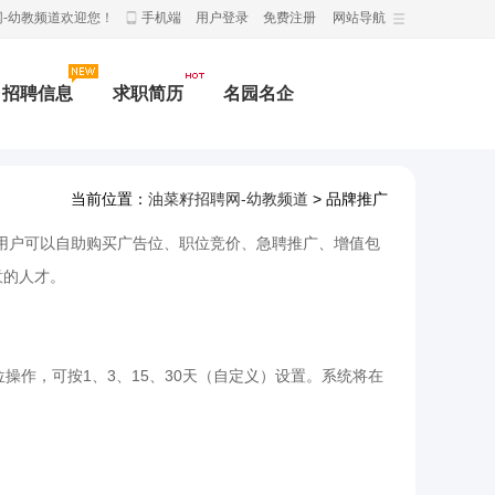
-幼教频道欢迎您！
手机端
用户登录
免费注册
网站导航
招聘信息
求职简历
名园名企
当前位置：
油菜籽招聘网-幼教频道
> 品牌推广
聘
HR工具箱
公招
公招
技能提升
。企业用户可以自助购买广告位、职位竞价、急聘推广、增值包
意的人才。
操作，可按1、3、15、30天（自定义）设置。系统将在