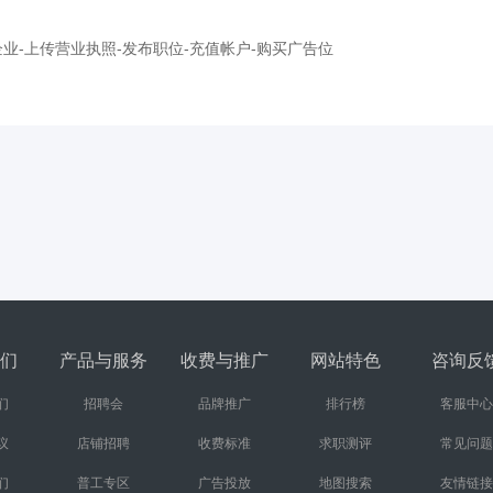
业-上传营业执照-发布职位-充值帐户-购买广告位
们
产品与服务
收费与推广
网站特色
咨询反
们
招聘会
品牌推广
排行榜
客服中心
议
店铺招聘
收费标准
求职测评
常见问题
们
普工专区
广告投放
地图搜索
友情链接