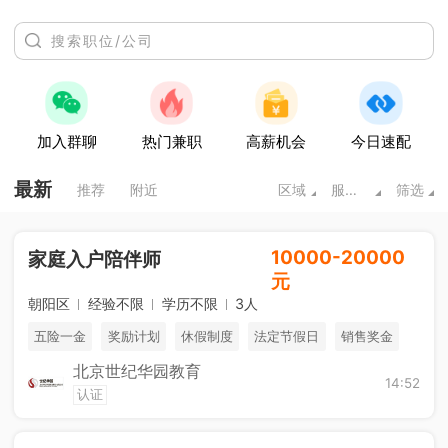
加入群聊
热门兼职
高薪机会
今日速配
最新
推荐
附近
区域
服务业
筛选
10000-20000
家庭入户陪伴师
元
朝阳区
经验不限
学历不限
3人
五险一金
奖励计划
休假制度
法定节假日
销售奖金
北京世纪华园教育
免费进修
海外游学
综合补贴
14:52
认证