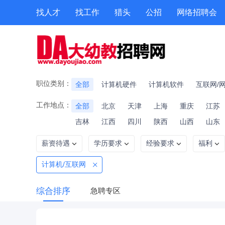
找人才
找工作
猎头
公招
网络招聘会
兼职
测评
按地图搜索
培训
专题招聘
积分商城
校园
职位类别：
全部
计算机硬件
计算机软件
互联网/
工作地点：
全部
北京
天津
上海
重庆
江苏
吉林
江西
四川
陕西
山西
山东
薪资待遇
学历要求
经验要求
福利
计算机/互联网
综合排序
急聘专区