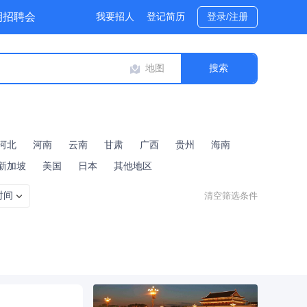
期招聘会
我要招人
登记简历
登录/注册
位专题
地图
河北
河南
云南
甘肃
广西
贵州
海南
新加坡
美国
日本
其他地区
时间
清空筛选条件