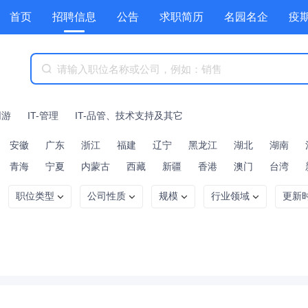
首页
招聘信息
公告
求职简历
名园名企
疫
HR工具箱
公招
公招
技能提升
幼教资讯
职
网游
IT-管理
IT-品管、技术支持及其它
安徽
广东
浙江
福建
辽宁
黑龙江
湖北
湖南
青海
宁夏
内蒙古
西藏
新疆
香港
澳门
台湾
职位类型
公司性质
规模
行业领域
更新