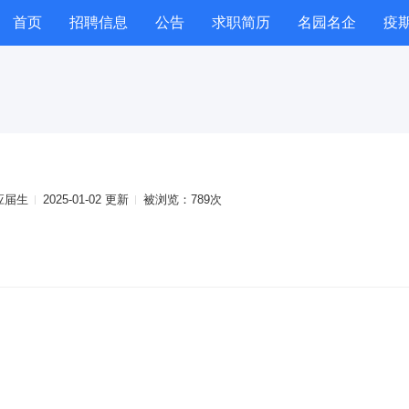
首页
招聘信息
公告
求职简历
名园名企
疫
HR工具箱
公招
公招
技能提升
幼教资讯
职
应届生
2025-01-02 更新
被浏览：
789次