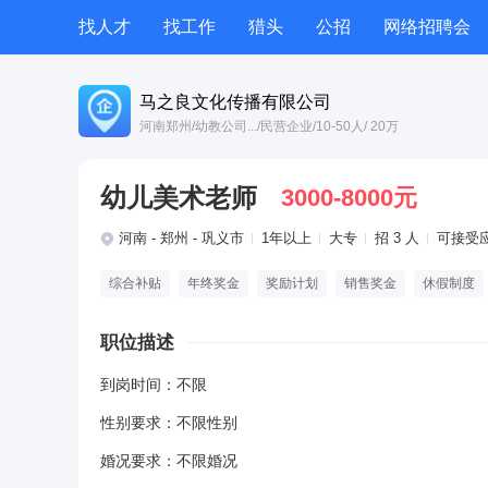
找人才
找工作
猎头
公招
网络招聘会
兼职
测评
按地图搜索
培训
专题招聘
马之良文化传播有限公司
河南郑州
/幼教公司...
/民营企业
/10-50人
/ 20万
积分商城
校园
幼儿美术老师
3000-8000元
河南 - 郑州 - 巩义市
1年以上
大专
招 3 人
可接受
综合补贴
年终奖金
奖励计划
销售奖金
休假制度
职位描述
到岗时间：不限
性别要求：不限性别
婚况要求：不限婚况