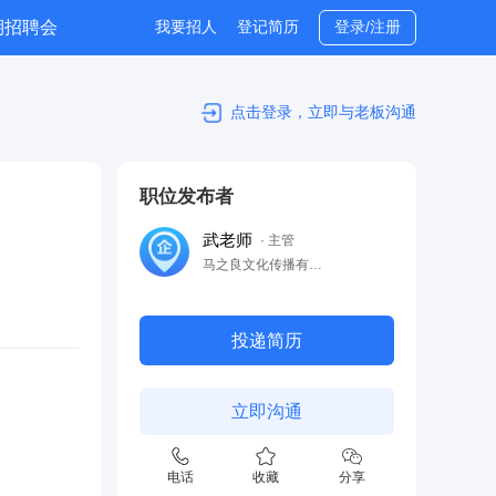
期招聘会
我要招人
登记简历
登录/注册
位专题
点击登录，立即与老板沟通
职位发布者
武老师
· 主管
马之良文化传播有限公司
投递简历
立即沟通
电话
收藏
分享