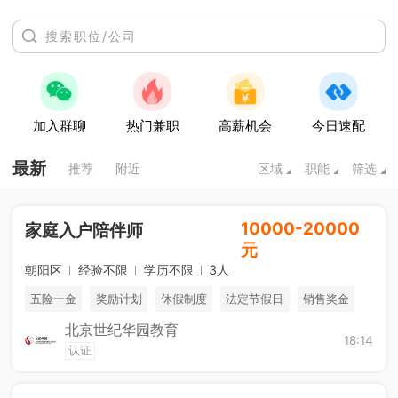
加入群聊
热门兼职
高薪机会
今日速配
最新
推荐
附近
区域
职能
筛选
10000-20000
家庭入户陪伴师
元
朝阳区
经验不限
学历不限
3人
五险一金
奖励计划
休假制度
法定节假日
销售奖金
北京世纪华园教育
免费进修
海外游学
综合补贴
18:14
认证