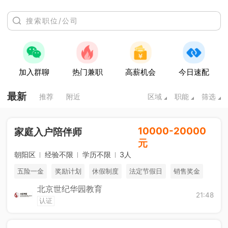
加入群聊
热门兼职
高薪机会
今日速配
最新
推荐
附近
区域
职能
筛选
10000-20000
家庭入户陪伴师
元
朝阳区
经验不限
学历不限
3人
五险一金
奖励计划
休假制度
法定节假日
销售奖金
北京世纪华园教育
免费进修
海外游学
综合补贴
21:48
认证