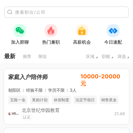
加入群聊
热门兼职
高薪机会
今日速配
最新
推荐
附近
区域
职能
筛选
10000-20000
家庭入户陪伴师
元
朝阳区
经验不限
学历不限
3人
五险一金
奖励计划
休假制度
法定节假日
销售奖金
北京世纪华园教育
免费进修
海外游学
综合补贴
21:49
认证